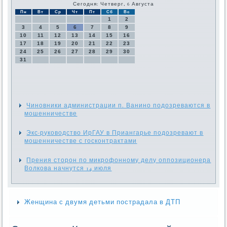
Сегодня: Четверг, 6 Августа
Пн
Вт
Ср
Чт
Пт
Сб
Вс
1
2
3
4
5
6
7
8
9
10
11
12
13
14
15
16
17
18
19
20
21
22
23
24
25
26
27
28
29
30
31
Чиновники администрации п. Ванино подозреваются в
мошенничестве
Экс-руководство ИрГАУ в Приангарье подозревают в
мошенничестве с госконтрактами
Прения сторон по микрофонному делу оппозиционера
Волкова начнутся 14 июля
Женщина с двумя детьми пострадала в ДТП