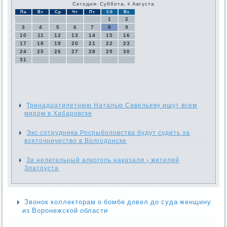
Сегодня: Суббота, 8 Августа
Пн
Вт
Ср
Чт
Пт
Сб
Вс
1
2
3
4
5
6
7
8
9
10
11
12
13
14
15
16
17
18
19
20
21
22
23
24
25
26
27
28
29
30
31
Тринадцатилетнюю Наталью Савельеву ищут всем
миром в Хабаровске
Экс-сотрудника Росрыболовства будут судить за
взяточничество в Волгодонске
За нелегальный алкоголь наказали 3 жителей
Златоуста
Звонок коллекторам о бомбе довел до суда женщину
из Воронежской области