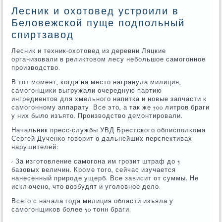
Лесник и охотовед устроили в
Беловежской пуще подпольный
спиртзавод
Лесник и техник-охотовед из деревни Ляцкие
организовали в реликтовом лесу небольшое самогонное
производство.
В тот момент, когда на место нагрянула милиция,
самогонщики выгружали очередную партию
ингредиентов для хмельного напитка и новые запчасти к
самогонному аппарату. Все это, а так же 500 литров браги
у них было изъято. Производство демонтировали.
Начальник пресс-службы УВД Брестского облисполкома
Сергей Дученко говорит о дальнейших перспективах
нарушителей:
- За изготовление самогона им грозит штраф до 5
базовых величин. Кроме того, сейчас изучается
нанесенный природе ущерб. Все зависит от суммы. Не
исключено, что возбудят и уголовное дело.
Всего с начала года милиция области изъяла у
самогонщиков более 50 тонн браги.