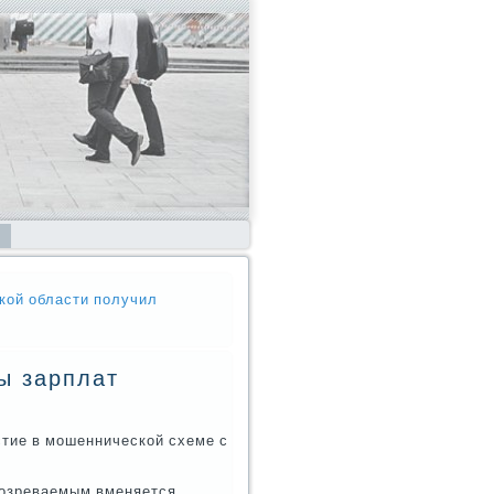
кой области получил
ы зарплат
стие в мошеннической схеме с
дозреваемым вменяется