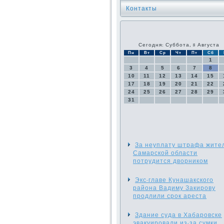
Контакты
Сегодня: Суббота, 8 Августа
Пн
Вт
Ср
Чт
Пт
Сб
1
3
4
5
6
7
8
10
11
12
13
14
15
17
18
19
20
21
22
24
25
26
27
28
29
31
За неуплату штрафа жите
Самарской области
потрудится дворником
Экс-главе Кунашакского
района Вадиму Закирову
продлили срок ареста
Здание суда в Хабаровске
эвакуировали из-за сумки