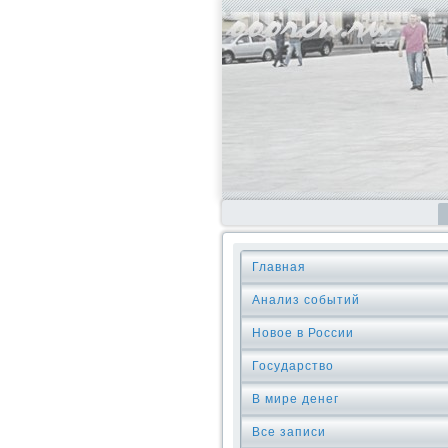
Главная
Анализ событий
Новое в России
Государство
В мире денег
Все записи