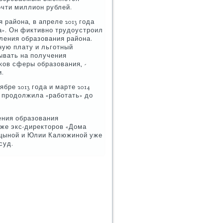
чти миллион рублей.
района, в апреле 2013 года
а». Он фиктивно трудоустроил
ления образования района.
ную плату и льготный
ывать на получения
ков сферы образования, -
и.
бре 2013 года и марте 2014
 продолжила «работать» до
ения образования
кже экс-директоров «Дома
ицыной и Юлии Калюжиной уже
суд.