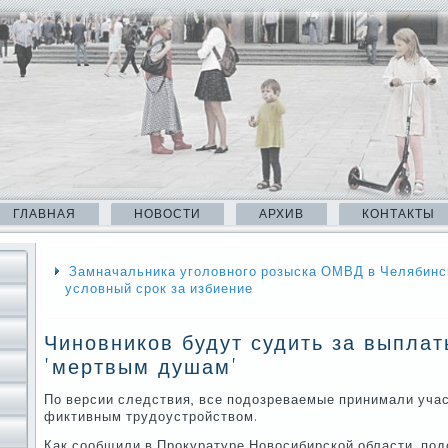
ГЛАВНАЯ
НОВОСТИ
АРХИВ
КОНТАКТЫ
Замначальника уголовного розыска ОМВД в Челябинс
условный срок за избиение
Чиновников будут судить за выплат
'мертвым душам'
По версии следствия, все подозреваемые принимали уча
фиктивным трудоустройством.
Как сообщили в Прокуратуре Новосибирской области, по