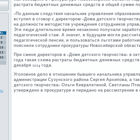
растрата бюджетных денежных средств в общей сумме по
«По данным следствия начальник управления образования 
вступил в сговор с директором «Дома детского творчеств
на должности методистов учреждения сотрудников управ
Эти люди длительное время незаконно получали заработ
Вс
педагогический стаж. А значит, в будущем могли рассчит
2
педагогической пенсии, и пользоваться льготами работни
9
пояснили сотрудники прокуратуры Новосибирской област
16
23
При смене директоров в «Доме детского творчества» в октя
30
года такая схема растраты бюджетных денежных средств
декабря 2014 года.
Уголовное дело в отношении бывшего начальника управл
администрации Сузунского района Сергея Архипова, а та
детского творчества» Ольги Кевралетиной, Светланы Пт
утверждено в прокуратуре и передано на рассмотрение в 
ль